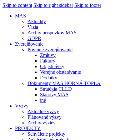
Skip to content
Skip to right sidebar
Skip to footer
MAS
Aktuality
Vízia
Archív príspevkov MAS
GDPR
Zverejňovanie
Povinné zverejňovanie
Zmluvy
Faktúry
Objednávky
Verejné obstarávanie
Dodatky
Dokumenty MAS HORNÁ TOPĽA
Stratégia CLLD
Stanovy MAS
iné
Výzvy
Aktuálne výzvy
Plánované výzvy
Archív výziev
PROJEKTY
Schválené projekty
Zrealizované projekty