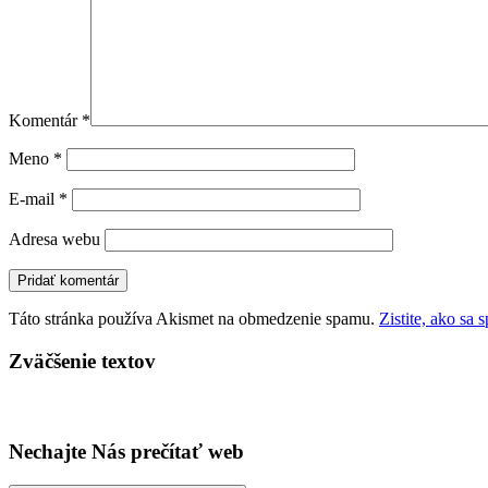
Komentár
*
Meno
*
E-mail
*
Adresa webu
Táto stránka používa Akismet na obmedzenie spamu.
Zistite, ako sa
Zväčšenie textov
Nechajte Nás prečítať web