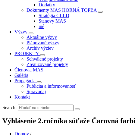
Dodatky
Dokumenty MAS HORNÁ TOPĽA
Stratégia CLLD
Stanovy MAS
iné
Výzvy
Aktuálne výzvy
Plánované výzvy
Archív výziev
PROJEKTY
Schválené projekty
Zrealizované projekty
Členovia MAS
Galéria
Propagácia
Publicita a informovanosť
Spravodaj
Kontakt
Search:
Výhlásenie 2.ročníka súťaže Čarovná farb
Domov
/