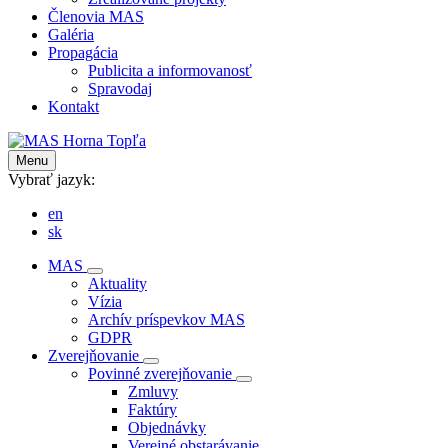
Členovia MAS
Galéria
Propagácia
Publicita a informovanosť
Spravodaj
Kontakt
Menu
Vybrať jazyk:
en
sk
MAS
Aktuality
Vízia
Archív príspevkov MAS
GDPR
Zverejňovanie
Povinné zverejňovanie
Zmluvy
Faktúry
Objednávky
Verejné obstarávanie