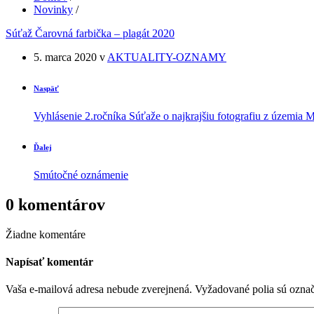
Novinky
/
Súťaž Čarovná farbička – plagát 2020
5. marca 2020
v
AKTUALITY-OZNAMY
Naspäť
Vyhlásenie 2.ročníka Súťaže o najkrajšiu fotografiu z územia
Ďalej
Smútočné oznámenie
0 komentárov
Žiadne komentáre
Napísať komentár
Vaša e-mailová adresa nebude zverejnená.
Vyžadované polia sú ozna