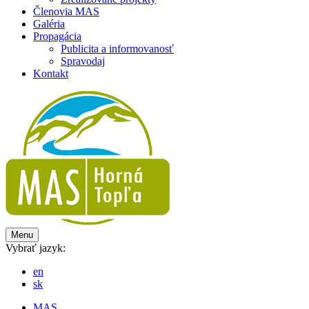
Členovia MAS
Galéria
Propagácia
Publicita a informovanosť
Spravodaj
Kontakt
Menu
Vybrať jazyk:
en
sk
MAS