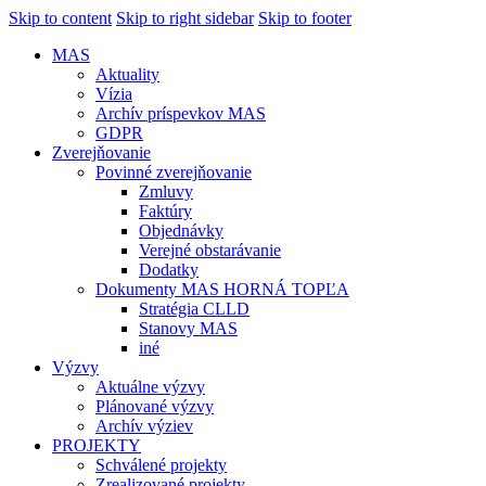
Skip to content
Skip to right sidebar
Skip to footer
MAS
Aktuality
Vízia
Archív príspevkov MAS
GDPR
Zverejňovanie
Povinné zverejňovanie
Zmluvy
Faktúry
Objednávky
Verejné obstarávanie
Dodatky
Dokumenty MAS HORNÁ TOPĽA
Stratégia CLLD
Stanovy MAS
iné
Výzvy
Aktuálne výzvy
Plánované výzvy
Archív výziev
PROJEKTY
Schválené projekty
Zrealizované projekty