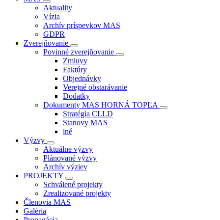
Aktuality
Vízia
Archív príspevkov MAS
GDPR
Zverejňovanie
Povinné zverejňovanie
Zmluvy
Faktúry
Objednávky
Verejné obstarávanie
Dodatky
Dokumenty MAS HORNÁ TOPĽA
Stratégia CLLD
Stanovy MAS
iné
Výzvy
Aktuálne výzvy
Plánované výzvy
Archív výziev
PROJEKTY
Schválené projekty
Zrealizované projekty
Členovia MAS
Galéria
Propagácia