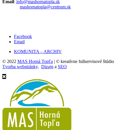
Email
:
info@mashornatopla.sk
mashornatopla@centrum.sk
Facebook
Email
KOMUNITA – ARCHIV
© 2022
MAS Horná Topľa
| © kreatívne fullservisové štúdio
Tvorba webstránky,
Dizajn
a
SEO