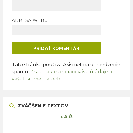
ADRESA WEBU
Táto stránka používa Akismet na obmedzenie
spamu.
Zistite, ako sa spracovávajú údaje o
vašich komentároch.
ZVÄČŠENIE TEXTOV
Increase
A
Reset
A
Decrease
A
font
font
font
size.
size.
size.