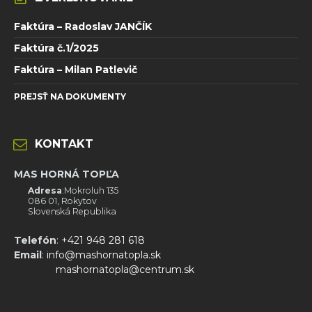
Faktúra – Radoslav JANČÍK
Faktúra č.1/2025
Faktúra – Milan Patlevič
PREJSŤ NA DOKUMENTY
KONTAKT
MAS HORNÁ TOPĽA
Adresa
:Mokroluh 135
086 01, Rokytov
Slovenská Republika
Telefón
:
+421 948 281 618
Email
:
info@mashornatopla.sk
mashornatopla@centrum.sk