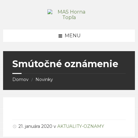
Skip
Skip
Skip
to
to
to
content
right
footer
sidebar
MENU
Smútočné oznámenie
Domov
Novinky
/
21. januára 2020
v
AKTUALITY-OZNAMY