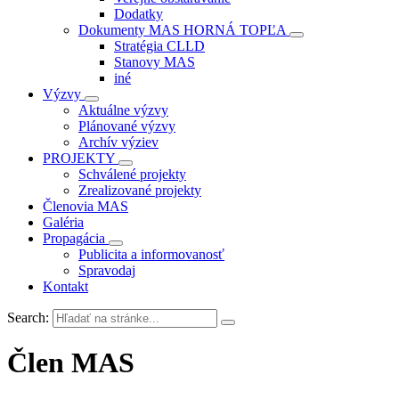
Dodatky
Dokumenty MAS HORNÁ TOPĽA
Stratégia CLLD
Stanovy MAS
iné
Výzvy
Aktuálne výzvy
Plánované výzvy
Archív výziev
PROJEKTY
Schválené projekty
Zrealizované projekty
Členovia MAS
Galéria
Propagácia
Publicita a informovanosť
Spravodaj
Kontakt
Search:
Člen MAS