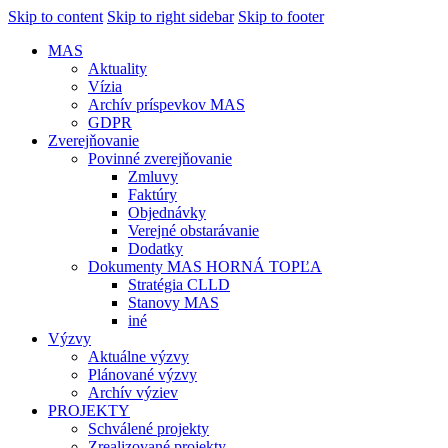
Skip to content
Skip to right sidebar
Skip to footer
MAS
Aktuality
Vízia
Archív príspevkov MAS
GDPR
Zverejňovanie
Povinné zverejňovanie
Zmluvy
Faktúry
Objednávky
Verejné obstarávanie
Dodatky
Dokumenty MAS HORNÁ TOPĽA
Stratégia CLLD
Stanovy MAS
iné
Výzvy
Aktuálne výzvy
Plánované výzvy
Archív výziev
PROJEKTY
Schválené projekty
Zrealizované projekty