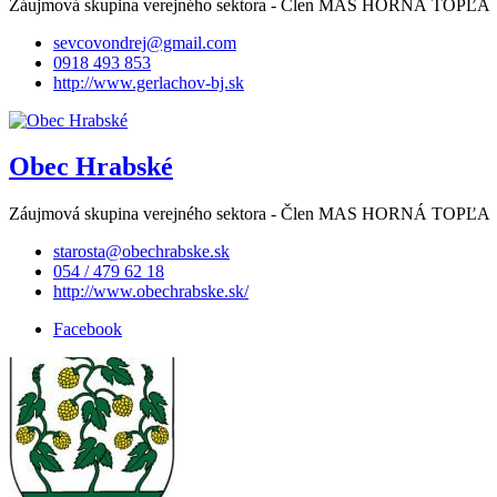
Záujmová skupina verejného sektora - Člen MAS HORNÁ TOPĽA
sevcovondrej@gmail.com
0918 493 853
http://www.gerlachov-bj.sk
Obec Hrabské
Záujmová skupina verejného sektora - Člen MAS HORNÁ TOPĽA
starosta@obechrabske.sk
054 / 479 62 18
http://www.obechrabske.sk/
Facebook