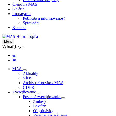
Členovia MAS
Galéria
Propagácia
Publicita a informovanosť
Spravodaj
Kontakt
Menu
Vybrať jazyk:
en
sk
MAS
Aktuality
Vízia
Archív príspevkov MAS
GDPR
Zverejňovanie
Povinné zverejňovanie
Zmluvy
Faktúry
Objednávky
Verejné obstarávanie