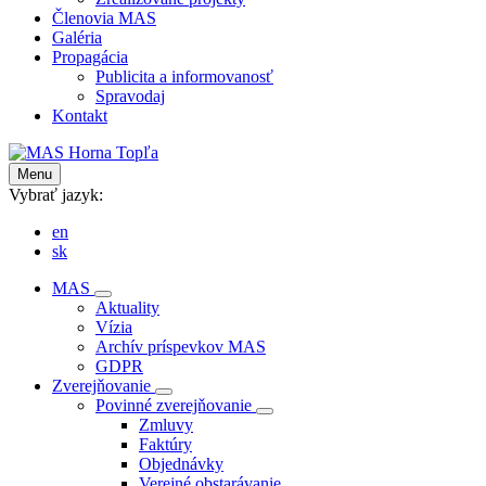
Členovia MAS
Galéria
Propagácia
Publicita a informovanosť
Spravodaj
Kontakt
Menu
Vybrať jazyk:
en
sk
MAS
Aktuality
Vízia
Archív príspevkov MAS
GDPR
Zverejňovanie
Povinné zverejňovanie
Zmluvy
Faktúry
Objednávky
Verejné obstarávanie