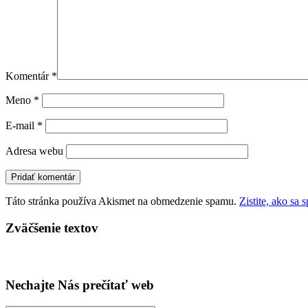
Komentár
*
Meno
*
E-mail
*
Adresa webu
Táto stránka používa Akismet na obmedzenie spamu.
Zistite, ako sa
Zväčšenie textov
Nechajte Nás prečítať web