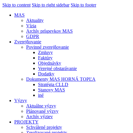
Skip to content
Skip to right sidebar
Skip to footer
MAS
Aktuality
Vízia
Archív príspevkov MAS
GDPR
Zverejňovanie
Povinné zverejňovanie
Zmluvy
Faktúry
Objednávky
Verejné obstarávanie
Dodatky
Dokumenty MAS HORNÁ TOPĽA
Stratégia CLLD
Stanovy MAS
iné
Výzvy
Aktuálne výzvy
Plánované výzvy
Archív výziev
PROJEKTY
Schválené projekty
Zrealizované projekty