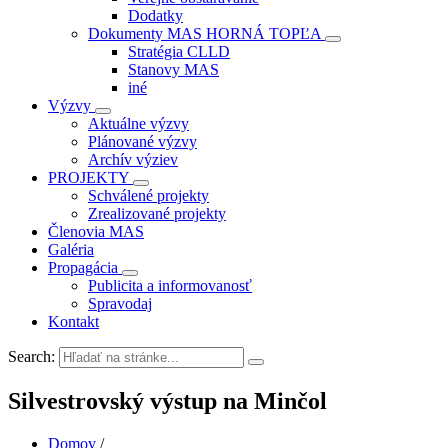
Dodatky
Dokumenty MAS HORNÁ TOPĽA
Stratégia CLLD
Stanovy MAS
iné
Výzvy
Aktuálne výzvy
Plánované výzvy
Archív výziev
PROJEKTY
Schválené projekty
Zrealizované projekty
Členovia MAS
Galéria
Propagácia
Publicita a informovanosť
Spravodaj
Kontakt
Search:
Silvestrovský výstup na Minčol
Domov
/