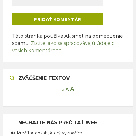
Táto stránka používa Akismet na obmedzenie
spamu.
Zistite, ako sa spracovávajú údaje o
vašich komentároch.
ZVÄČŠENIE TEXTOV
Increase
A
Reset
A
Decrease
A
font
font
font
size.
size.
size.
NECHAJTE NÁS PREČÍTAŤ WEB
🔊 Prečítať obsah, ktorý vyznačím