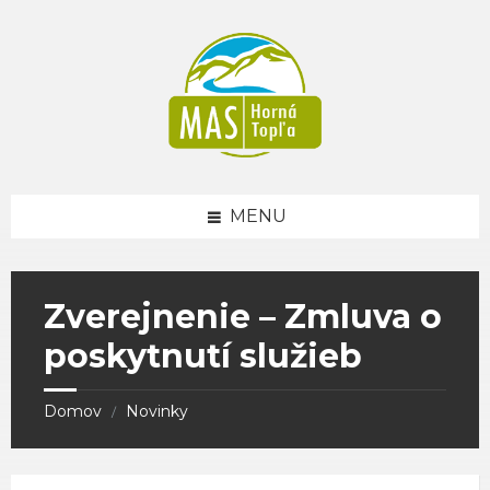
Skip
Skip
Skip
to
to
to
content
right
footer
sidebar
MENU
Zverejnenie – Zmluva o
poskytnutí služieb
Domov
Novinky
/