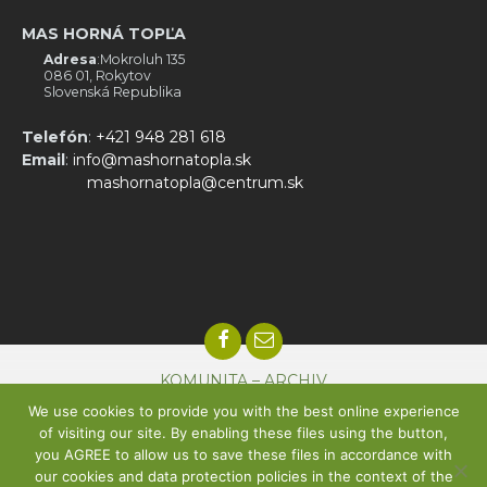
MAS HORNÁ TOPĽA
Adresa
:Mokroluh 135
086 01, Rokytov
Slovenská Republika
Telefón
:
+421 948 281 618
Email
:
info@mashornatopla.sk
mashornatopla@centrum.sk
Facebook
Email
KOMUNITA – ARCHIV
We use cookies to provide you with the best online experience
© 2022
MAS Horná Topľa
| © kreatívne fullservisové štúdio
Tvorba
of visiting our site. By enabling these files using the button,
webstránky,
Dizajn
a
SEO
you AGREE to allow us to save these files in accordance with
our cookies and data protection policies in the context of the