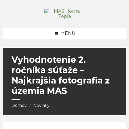
Skip
Skip
Skip
to
to
to
content
right
footer
sidebar
MENU
Vyhodnotenie 2.
ročníka súťaže –
Najkrajšia fotografia z
územia MAS
Domov
Novinky
/