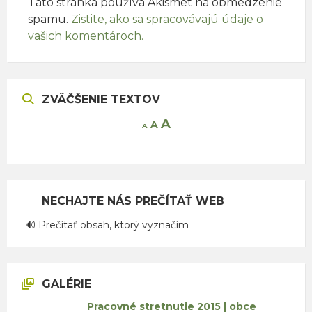
Táto stránka používa Akismet na obmedzenie
spamu.
Zistite, ako sa spracovávajú údaje o
vašich komentároch.
ZVÄČŠENIE TEXTOV
Increase
A
Reset
A
Decrease
A
font
font
font
size.
size.
size.
NECHAJTE NÁS PREČÍTAŤ WEB
🔊 Prečítať obsah, ktorý vyznačím
GALÉRIE
Pracovné stretnutie 2015 | obce