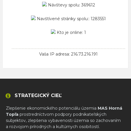
Návštevy spolu: 369612
Navštívené stránky spolu:: 1283551
Kto je online: 1
Vaša IP adresa: 216.73.216.191
STRATEGICKÝ CIEĽ
Zlepšenie ekonomického potenciálu územia
MAS Horná
Topľa
prostredníctvom podpory podnikateľských
subjektov, zlepšenia vybavenosti územia so zachovaním
a rozvojom prírodných a kultúrnych osobitostí.