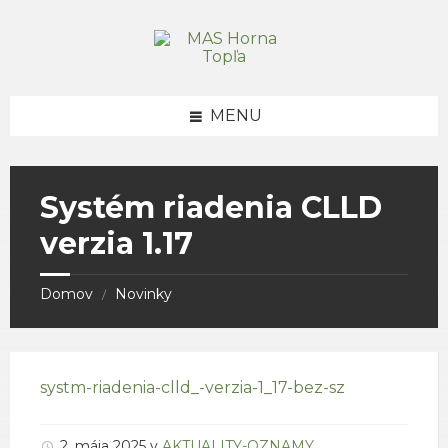
Skip
Skip
Skip
to
to
to
content
right
footer
sidebar
MENU
Systém riadenia CLLD
verzia 1.17
Domov
Novinky
/
systm-riadenia-clld_-verzia-1_17-bez-sz
2. mája 2025
v
AKTUALITY-OZNAMY