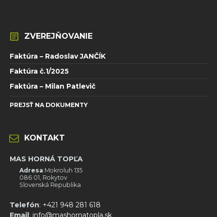
ZVEREJŇOVANIE
Faktúra – Radoslav JANČÍK
Faktúra č.1/2025
Faktúra – Milan Patlevič
PREJSŤ NA DOKUMENTY
KONTAKT
MAS HORNÁ TOPĽA
Adresa
:Mokroluh 135
086 01, Rokytov
Slovenská Republika
Telefón
:
+421 948 281 618
Email
:
info@mashornatopla.sk