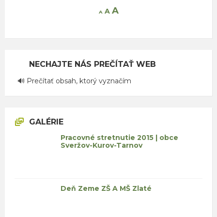
Increase
A
Reset
A
Decrease
A
font
font
font
size.
size.
size.
NECHAJTE NÁS PREČÍTAŤ WEB
🔊 Prečítať obsah, ktorý vyznačím
GALÉRIE
Pracovné stretnutie 2015 | obce
Sveržov-Kurov-Tarnov
Deň Zeme ZŠ A MŠ Zlaté