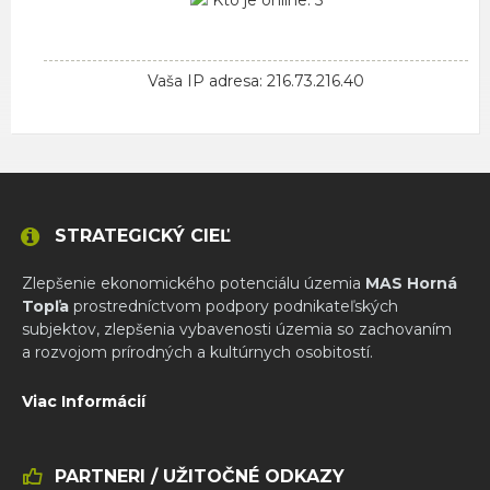
Kto je online: 5
Vaša IP adresa: 216.73.216.40
STRATEGICKÝ CIEĽ
Zlepšenie ekonomického potenciálu územia
MAS Horná
Topľa
prostredníctvom podpory podnikateľských
subjektov, zlepšenia vybavenosti územia so zachovaním
a rozvojom prírodných a kultúrnych osobitostí.
Viac Informácií
PARTNERI / UŽITOČNÉ ODKAZY