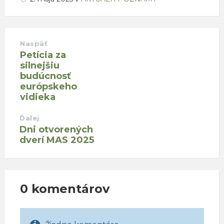
Naspäť
Petícia za
silnejšiu
budúcnosť
európskeho
vidieka
Ďalej
Dni otvorených
dverí MAS 2025
0 komentárov