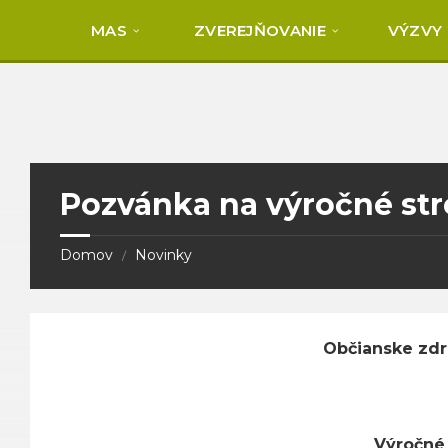
Skip
Skip
Skip
to
to
to
MAS
ZVEREJŇOVANIE
VÝZVY
content
right
footer
sidebar
Pozvánka na výročné str
Domov
Novinky
/
Občianske zdr
Výročné