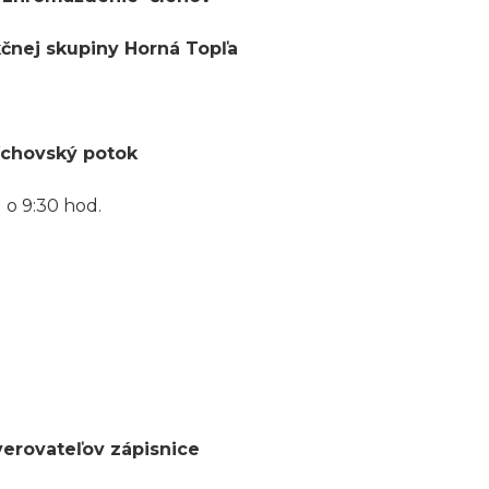
kčnej skupiny Horná Topľa
hovský potok
/ o 9:30 hod.
verovateľov zápisnice