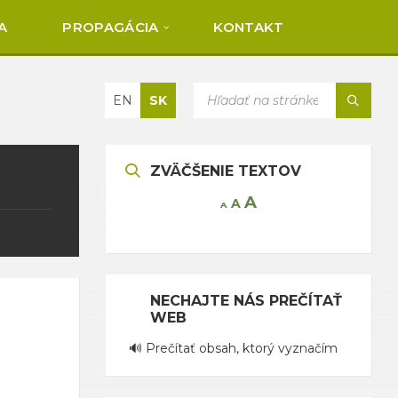
A
PROPAGÁCIA
KONTAKT
Vybrať
SEARCH:
EN
SK
jazyk:
ZVÄČŠENIE TEXTOV
Increase
A
Reset
A
Decrease
A
font
font
font
size.
size.
size.
NECHAJTE NÁS PREČÍTAŤ
WEB
🔊 Prečítať obsah, ktorý vyznačím