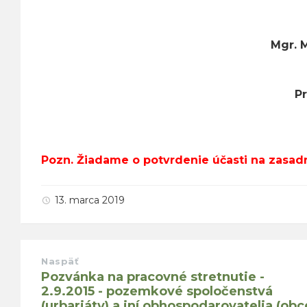
Mgr. Mária Ontk
Predseda 
Pozn. Žiadame o potvrdenie účasti na zasad
13. marca 2019
Naspäť
Pozvánka na pracovné stretnutie -
2.9.2015 - pozemkové spoločenstvá
(urbariáty) a iní obhospodarovatelia (obc