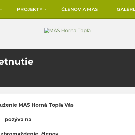
PROJEKTY
ČLENOVIA MAS
GALÉRI
etnutie
uženie MAS Horná Topľa Vás
pozýva na
 zhromaždenie členov