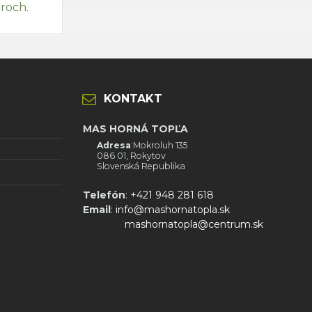
ároch.
KONTAKT
MAS HORNÁ TOPĽA
Adresa
:Mokroluh 135
086 01, Rokytov
Slovenská Republika
Telefón
:
+421 948 281 618
Email
:
info@mashornatopla.sk
mashornatopla@centrum.sk