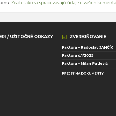
pamu.
Zistite, ako sa spracovávajú údaje o vašich koment
ERI / UŽITOČNÉ ODKAZY
ZVEREJŇOVANIE
Faktúra – Radoslav JANČÍK
Faktúra č.1/2025
Faktúra – Milan Patlevič
PREJSŤ NA DOKUMENTY