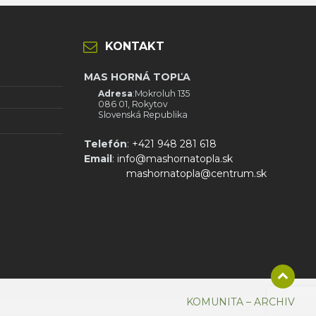
KONTAKT
MAS HORNÁ TOPĽA
Adresa
:Mokroluh 135
086 01, Rokytov
Slovenská Republika
Telefón
:
+421 948 281 618
Email
:
info@mashornatopla.sk
mashornatopla@centrum.sk
KOMUNITA – ARCHIV