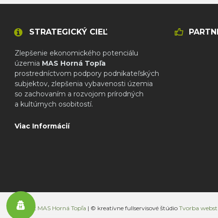
STRATEGICKÝ CIEĽ
PARTN
Zlepšenie ekonomického potenciálu
územia
MAS Horná Topľa
prostredníctvom podpory podnikateľských
subjektov, zlepšenia vybavenosti územia
so zachovaním a rozvojom prírodných
a kultúrnych osobitostí.
Viac Informácií
© 2022
MAS Horná Topľa
| © kreatívne fullservisové štúdio
Tvorba webst