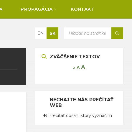
A
PROPAGÁCIA
KONTAKT
Vybrať
SEARCH:
EN
SK
jazyk:
ZVÄČŠENIE TEXTOV
Increase
A
Reset
A
Decrease
A
font
font
font
size.
size.
size.
NECHAJTE NÁS PREČÍTAŤ
WEB
🔊 Prečítať obsah, ktorý vyznačím