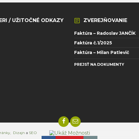
ERI / UŽITOČNÉ ODKAZY
ZVEREJŇOVANIE
Faktúra – Radoslav JANČÍK
Faktúra č.1/2025
Faktúra – Milan Patlevič
PREJSŤ NA DOKUMENTY
Facebook
Email
ránky,
Dizajn
a
SEO