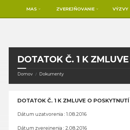
Skip
Skip
Skip
to
to
to
MAS
ZVEREJŇOVANIE
VÝZVY
content
right
footer
sidebar
DOTATOK Č. 1 K ZMLUVE
Domov
Dokumenty
/
DOTATOK Č. 1 K ZMLUVE O POSKYTNUTÍ 
Dátum uzatvorenia : 1.08.2016
Dátum zverejnenia : 2.08.2016