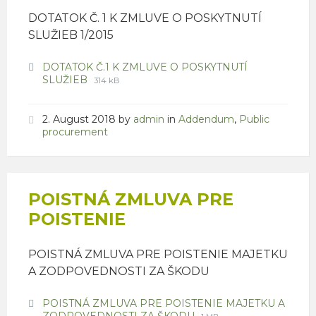
DOTATOK Č. 1 K ZMLUVE O POSKYTNUTÍ
SLUŽIEB 1/2015
Attachments
DOTATOK Č.1 K ZMLUVE O POSKYTNUTÍ
File
File
SLUŽIEB
314 kB
extension:
size:
pdf
2. August 2018
by
admin
in
Addendum
,
Public
procurement
POISTNÁ ZMLUVA PRE
POISTENIE
POISTNÁ ZMLUVA PRE POISTENIE MAJETKU
A ZODPOVEDNOSTI ZA ŠKODU
Attachments
POISTNÁ ZMLUVA PRE POISTENIE MAJETKU A
File
File