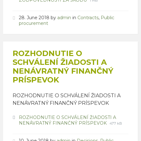
ZODPOVEDNOSTI ZA ŠKODU
1 MB
extension:
size:
pdf
28. June 2018
by
admin
in
Contracts
,
Public
procurement
ROZHODNUTIE O
SCHVÁLENÍ ŽIADOSTI A
NENÁVRATNÝ FINANČNÝ
PRÍSPEVOK
ROZHODNUTIE O SCHVÁLENÍ ŽIADOSTI A
NENÁVRATNÝ FINANČNÝ PRÍSPEVOK
Attachments
ROZHODNUTIE O SCHVÁLENÍ ŽIADOSTI A
File
File
NENÁVRATNÝ FINANČNÝ PRÍSPEVOK
477 kB
extension:
size:
pdf
10. June 2018
by
admin
in
Decisions
,
Public