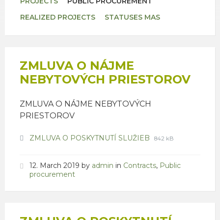
PROJECTS
PUBLIC PROCUREMENT
REALIZED PROJECTS
STATUSES MAS
ZMLUVA O NÁJME
NEBYTOVÝCH PRIESTOROV
ZMLUVA O NÁJME NEBYTOVÝCH
PRIESTOROV
Attachments
File
File
ZMLUVA O POSKYTNUTÍ SLUŽIEB
842 kB
extension:
size:
pdf
12. March 2019
by
admin
in
Contracts
,
Public
procurement