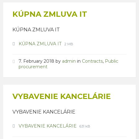
KÚPNA ZMLUVA IT
KÚPNA ZMLUVA IT
Attachments
File
File
KÚPNA ZMLUVA IT
2 MB
extension:
size:
pdf
7. February 2018
by
admin
in
Contracts
,
Public
procurement
VYBAVENIE KANCELÁRIE
VYBAVENIE KANCELÁRIE
Attachments
File
File
VYBAVENIE KANCELÁRIE
631 kB
extension:
size:
pdf