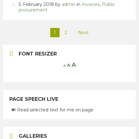
5. February 2018
by
admin
in
Invoices
,
Public
procurement
Posts
1
2
Next
pagination
FONT RESIZER
Increase
A
Reset
A
Decrease
A
font
font
font
size.
size.
size.
PAGE SPEECH LIVE
🔊 Read selected text for me on page
GALLERIES