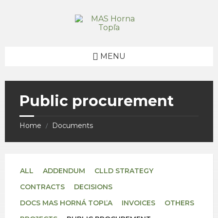
Skip
Skip
Skip
to
to
to
content
right
footer
sidebar
MENU
Public procurement
Home
Documents
/
ALL
ADDENDUM
CLLD STRATEGY
CONTRACTS
DECISIONS
DOCS MAS HORNÁ TOPĽA
INVOICES
OTHERS