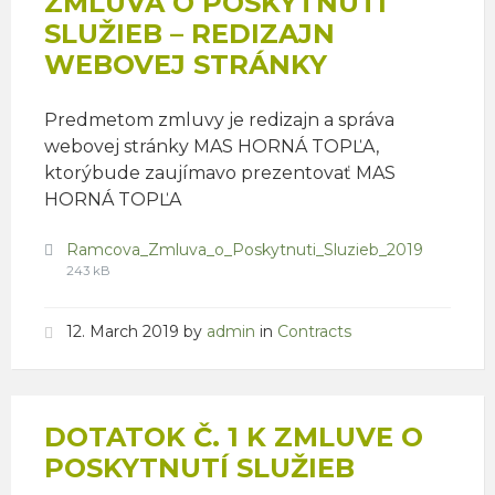
ZMLUVA O POSKYTNUTÍ
SLUŽIEB – REDIZAJN
WEBOVEJ STRÁNKY
Predmetom zmluvy je redizajn a správa
webovej stránky MAS HORNÁ TOPĽA,
ktorýbude zaujímavo prezentovať MAS
HORNÁ TOPĽA
Attachments
File
File
Ramcova_Zmluva_o_Poskytnuti_Sluzieb_2019
extensio
size:
243 kB
pdf
12. March 2019
by
admin
in
Contracts
DOTATOK Č. 1 K ZMLUVE O
POSKYTNUTÍ SLUŽIEB