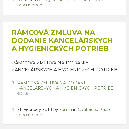
procurement
RÁMCOVÁ ZMLUVA NA
DODANIE KANCELÁRSKYCH
A HYGIENICKÝCH POTRIEB
RÁMCOVÁ ZMLUVA NA DODANIE
KANCELÁRSKYCH A HYGIENICKÝCH POTRIEB
Attachments
RÁMCOVÁ ZMLUVA NA DODANIE
File
File
KANCELÁRSKYCH A HYGIENICKÝCH POTRIEB
extensi
size:
662 kB
pdf
21. February 2018
by
admin
in
Contracts
,
Public
procurement