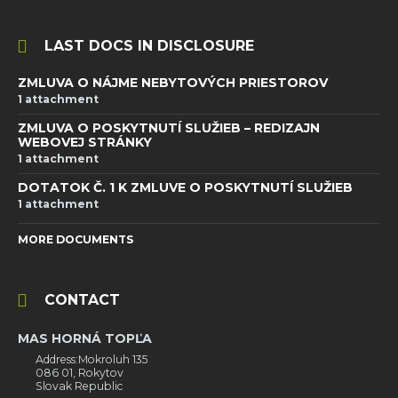
LAST DOCS IN DISCLOSURE
ZMLUVA O NÁJME NEBYTOVÝCH PRIESTOROV
1 attachment
ZMLUVA O POSKYTNUTÍ SLUŽIEB – REDIZAJN
WEBOVEJ STRÁNKY
1 attachment
DOTATOK Č. 1 K ZMLUVE O POSKYTNUTÍ SLUŽIEB
1 attachment
MORE DOCUMENTS
CONTACT
MAS HORNÁ TOPĽA
Address:Mokroluh 135
086 01, Rokytov
Slovak Republic