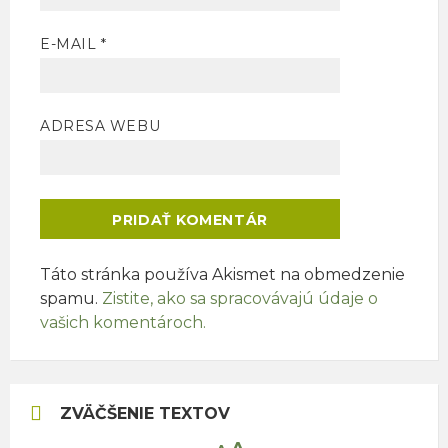
E-MAIL
*
ADRESA WEBU
Táto stránka používa Akismet na obmedzenie
spamu.
Zistite, ako sa spracovávajú údaje o
vašich komentároch.
ZVÄČŠENIE TEXTOV
Increase
Reset
Decrease