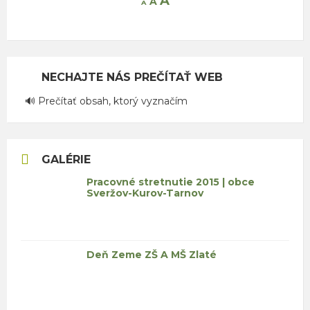
A
A
A
font
font
font
size.
size.
size.
NECHAJTE NÁS PREČÍTAŤ WEB
🔊 Prečítať obsah, ktorý vyznačím
GALÉRIE
Pracovné stretnutie 2015 | obce
Sveržov-Kurov-Tarnov
Deň Zeme ZŠ A MŠ Zlaté