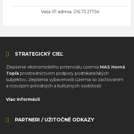
Vaša IP adresa: 216.73.217.54
STRATEGICKÝ CIEĽ
Zlepšenie ekonomického potenciálu územia
MAS Horná
Topľa
prostredníctvom podpory podnikateľských
subjektov, zlepšenia vybavenosti územia so zachovaním
a rozvojom prírodných a kultúrnych osobitostí.
Viac Informácií
PARTNERI / UŽITOČNÉ ODKAZY