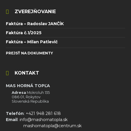
ZVEREJŇOVANIE
Faktúra – Radoslav JANČÍK
Faktúra č.1/2025
Faktúra – Milan Patlevič
PREJSŤ NA DOKUMENTY
KONTAKT
MAS HORNÁ TOPĽA
Adresa
:Mokroluh 135
086 01, Rokytov
Slovenská Republika
Telefón
:
+421 948 281 618
Email
:
info@mashornatopla.sk
mashornatopla@centrum.sk