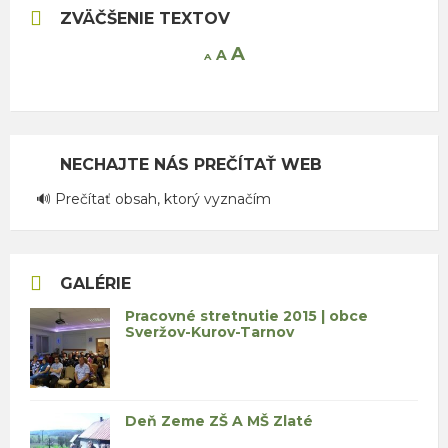
ZVÄČŠENIE TEXTOV
Increase
A
Reset
A
Decrease
A
font
font
font
size.
size.
size.
NECHAJTE NÁS PREČÍTAŤ WEB
🔊 Prečítať obsah, ktorý vyznačím
GALÉRIE
Pracovné stretnutie 2015 | obce
Sveržov-Kurov-Tarnov
Deň Zeme ZŠ A MŠ Zlaté