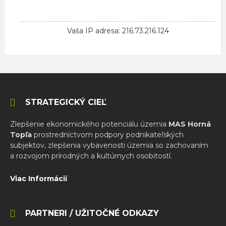
Vaša IP adresa: 216.73.216.124
STRATEGICKÝ CIEĽ
Zlepšenie ekonomického potenciálu územia
MAS Horná
Topľa
prostredníctvom podpory podnikateľských
subjektov, zlepšenia vybavenosti územia so zachovaním
a rozvojom prírodných a kultúrnych osobitostí.
Viac Informácií
PARTNERI / UŽITOČNÉ ODKAZY