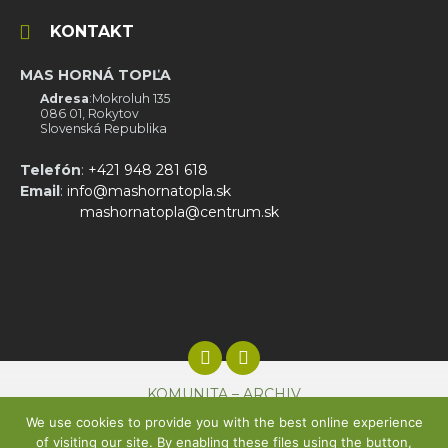
KONTAKT
MAS HORNÁ TOPĽA
Adresa
:Mokroluh 135
086 01, Rokytov
Slovenská Republika
Telefón
:
+421 948 281 618
Email
:
info@mashornatopla.sk
mashornatopla@centrum.sk
Facebook
Email
KOMUNITA – ARCHIV
We use cookies to provide you with the best online experience
© 2022
MAS Horná Topľa
| © kreatívne fullservisové štúdio
Tvorba
of visiting our site. By enabling these files using the button,
webstránky,
Dizajn
a
SEO