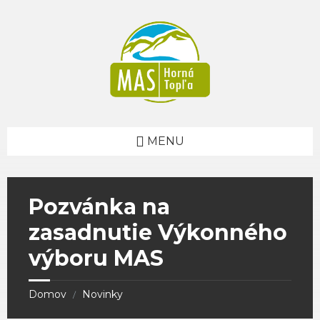
Skip
Skip
Skip
to
to
to
content
right
footer
sidebar
MENU
Pozvánka na
zasadnutie Výkonného
výboru MAS
Domov
Novinky
/